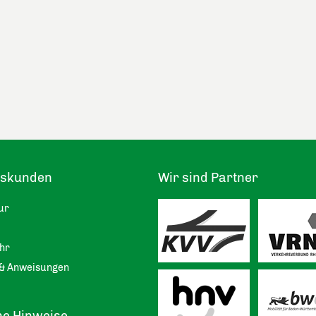
tskunden
Wir sind Partner
ur
hr
& Anweisungen