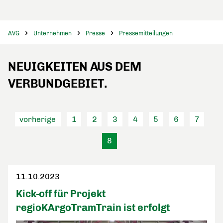
AVG
Unternehmen
Presse
Pressemitteilungen
NEUIGKEITEN AUS DEM
VERBUNDGEBIET.
vorherige
1
2
3
4
5
6
7
8
11.10.2023
Kick-off für Projekt
regioKArgoTramTrain ist erfolgt