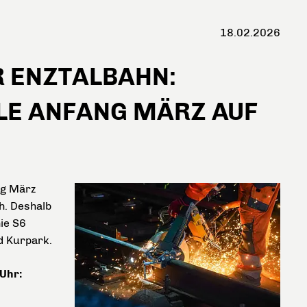
18.02.2026
R ENZTALBAHN:
LE ANFANG MÄRZ AUF
ng März
h. Deshalb
ie S6
d Kurpark.
 Uhr: