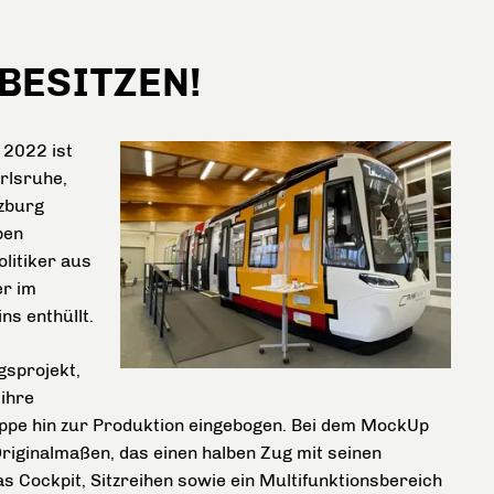
OBESITZEN!
 2022 ist
rlsruhe,
zburg
ben
litiker aus
er im
s enthüllt.
gsprojekt,
ihre
Etappe hin zur Produktion eingebogen. Bei dem MockUp
Originalmaßen, das einen halben Zug mit seinen
as Cockpit, Sitzreihen sowie ein Multifunktionsbereich