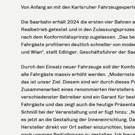
Von Anfang an mit den Karlsruher Fahrzeugexperten
Die Saarbahn erhält 2024 die ersten vier Bahnen 
Realbetrieb getestet und in den Zulassungsprozes
nach dem Konformitätsprinzip zugelassen. „Das 
Fahrgäste profitieren deutlich schneller von mode
und Wlan“, stellt Edlinger, Geschäftsführer der S
Durch den Einsatz neuer Fahrzeuge soll der Komfor
alle Fahrgäste massiv erhöht werden. „Modernste 
das ist unser Ziel. Diesem sind wir durch dieses 
Zusammenarbeit eines renommierten Herstellers 
verschiedenster Betreiber sind ein Garant für bes
Fahrgäste und das zeigt auch die heutige Präsent
Schnöll bei der Veranstaltung und er fügt hinzu: 
es jetzt an die Gestaltung der Inneneinrichtung.
Hersteller direkt vor Ort selber einzurichten, biet
nach unseren Bedürfnissen zu gestalten. Ich freue 