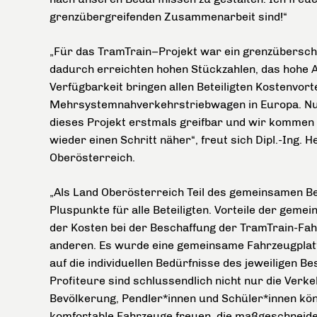
grenzübergreifenden Zusammenarbeit sind!“
„Für das TramTrain–Projekt war ein grenzüberschre
dadurch erreichten hohen Stückzahlen, das hohe 
Verfügbarkeit bringen allen Beteiligten Kostenvo
Mehrsystemnahverkehrstriebwagen in Europa. Nun
dieses Projekt erstmals greifbar und wir kommen
wieder einen Schritt näher“, freut sich Dipl.-Ing.
Oberösterreich.
„Als Land Oberösterreich Teil des gemeinsamen Be
Pluspunkte für alle Beteiligten. Vorteile der geme
der Kosten bei der Beschaffung der TramTrain-Fa
anderen. Es wurde eine gemeinsame Fahrzeugplatt
auf die individuellen Bedürfnisse des jeweiligen 
Profiteure sind schlussendlich nicht nur die Ver
Bevölkerung, Pendler*innen und Schüler*innen kön
komfortable Fahrzeuge freuen, die maßgeschneider