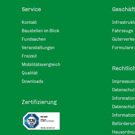
Service
Geschäf
Kontakt
Infrastrukt
Baustellen im Blick
Fahrzeuge
Fundsachen
Güterverke
Veranstaltungen
Formulare 
Freizeit
Mobilitätsvergleich
Rechtlic
Qualität
Downloads
Impressum
Datenschu
Information
Zertifizierung
Datenschut
Informatio
Beförderu
Hausordnu