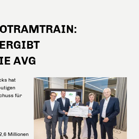
GOTRAMTRAIN:
ERGIBT
IE AVG
cks hat
eutigen
schuss für
2,6 Millionen