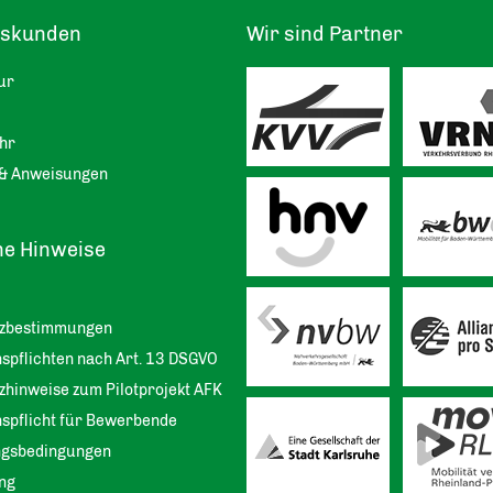
tskunden
Wir sind Partner
ur
hr
& Anweisungen
he Hinweise
tzbestimmungen
spflichten nach Art. 13 DSGVO
zhinweise zum Pilotprojekt AFK
nspflicht für Bewerbende
ngsbedingungen
ng