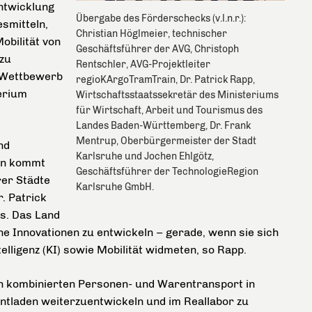
ntwicklung
Übergabe des Förderschecks (v.l.n.r.):
smitteln,
Christian Höglmeier, technischer
obilität von
Geschäftsführer der AVG, Christoph
zu
Rentschler, AVG-Projektleiter
m Wettbewerb
regioKArgoTramTrain, Dr. Patrick Rapp,
erium
Wirtschaftsstaatssekretär des Ministeriums
für Wirtschaft, Arbeit und Tourismus des
Landes Baden-Württemberg, Dr. Frank
Mentrup, Oberbürgermeister der Stadt
nd
Karlsruhe und Jochen Ehlgötz,
gen kommt
Geschäftsführer der TechnologieRegion
rer Städte
Karlsruhe GmbH.
. Patrick
s. Das Land
he Innovationen zu entwickeln – gerade, wenn sie sich
elligenz (KI) sowie Mobilität widmeten, so Rapp.
en kombinierten Personen- und Warentransport in
tladen weiterzuentwickeln und im Reallabor zu