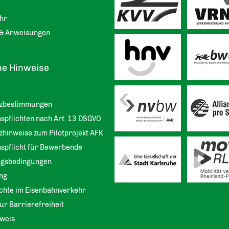
hr
& Anweisungen
he Hinweise
tzbestimmungen
spflichten nach Art. 13 DSGVO
zhinweise zum Pilotprojekt AFK
nspflicht für Bewerbende
ngsbedingungen
ng
chte im Eisenbahnverkehr
ur Barrierefreiheit
weis