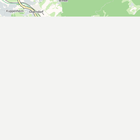
tskunden
Wir sind Partner
ur
hr
& Anweisungen