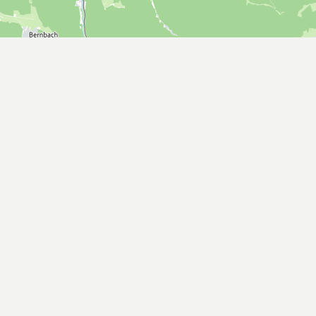
+
−
Leaflet
| ©
OpenStreetMap-Mitwirkende
Albtal-Verkehrs-
Gesellschaft mbH
Wir sind für Sie da unter:
+49 721 6107-5886
Zur Kontaktseite