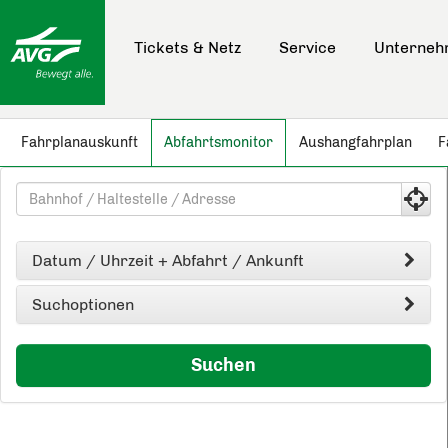
Hauptnavigation anspringen
Hauptinhalt anspringen
Schnellauskunft für elektronische Fahrpläne anspringen
Tickets & Netz
Service
Unterne
Fahrplanauskunft
Abfahrtsmonitor
Aushangfahrplan
F
ABFAHRTSMONITOR
Abfahrtssuche
Abfahrtspunkt
Datum / Uhrzeit + Abfahrt / Ankunft
Suchoptionen
Suchen