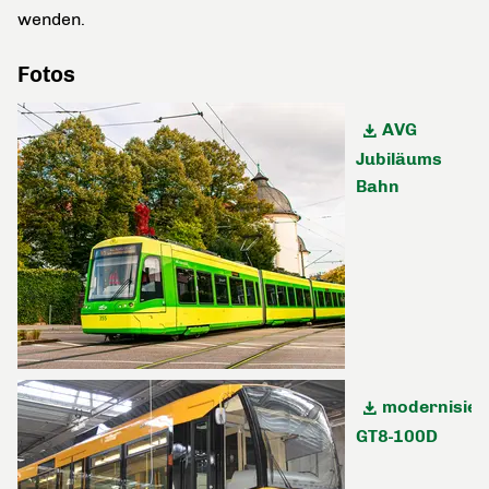
wenden.
Fotos
AVG
Jubiläums
Bahn
modernisier
GT8-100D