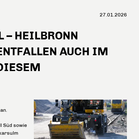
27.01.2026
 – HEILBRONN
ENTFALLEN AUCH IM
 DIESEM
an.
ll Süd sowie
ckarsulm