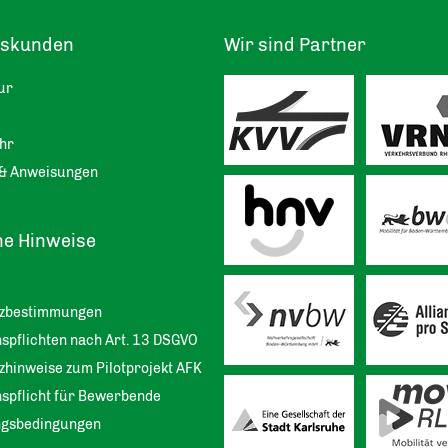
tskunden
Wir sind Partner
ur
hr
& Anweisungen
he Hinweise
tzbestimmungen
spflichten nach Art. 13 DSGVO
zhinweise zum Pilotprojekt AFK
nspflicht für Bewerbende
ngsbedingungen