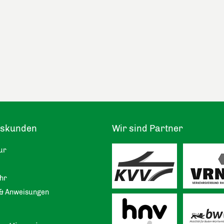
tskunden
Wir sind Partner
ur
hr
& Anweisungen