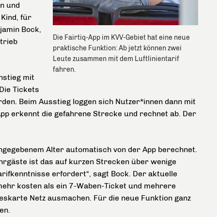
en und
Kind, für
jamin Bock,
Die Fairtiq-App im KVV-Gebiet hat eine neue
trieb
praktische Funktion: Ab jetzt können zwei
Leute zusammen mit dem Luftlinientarif
fahren.
nstieg mit
Die Tickets
rden. Beim Ausstieg loggen sich Nutzer*innen dann mit
App erkennt die gefahrene Strecke und rechnet ab. Der
angegebenem Alter automatisch von der App berechnet.
ahrgäste ist das auf kurzen Strecken über wenige
arifkenntnisse erfordert“, sagt Bock. Der aktuelle
t mehr kosten als ein 7-Waben-Ticket und mehrere
geskarte Netz ausmachen. Für die neue Funktion ganz
ren.