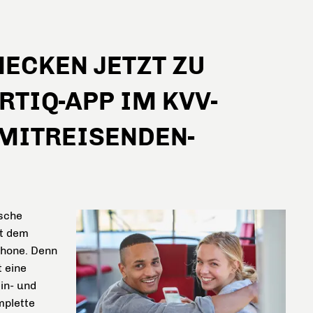
ECKEN JETZT ZU
RTIQ-APP IM KVV-
 MITREISENDEN-
ische
it dem
phone. Denn
t eine
in- und
mplette