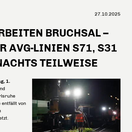
27.10.2025
BEITEN BRUCHSAL –
R AVG-LINIEN S71, S31
NACHTS TEILWEISE
g, 1.
ind
rlsruhe
entfällt von
n
tzt.