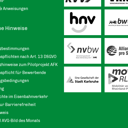
hr
& Anweisungen
he Hinweise
tzbestimmungen
spflichten nach Art. 13 DSGVO
zhinweise zum Pilotprojekt AFK
nspflicht für Bewerbende
ngsbedingungen
ng
chte im Eisenbahnverkehr
ur Barrierefreiheit
weis
l AVG-Bild des Monats