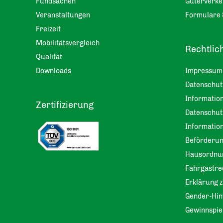
Fundsachen
Güterverke
Veranstaltungen
Formulare 
Freizeit
Mobilitätsvergleich
Rechtlic
Qualität
Downloads
Impressum
Datenschu
Information
Zertifizierung
Datenschut
Informatio
Beförderu
Hausordnu
Fahrgastre
Erklärung z
Gender-Hin
Gewinnspie