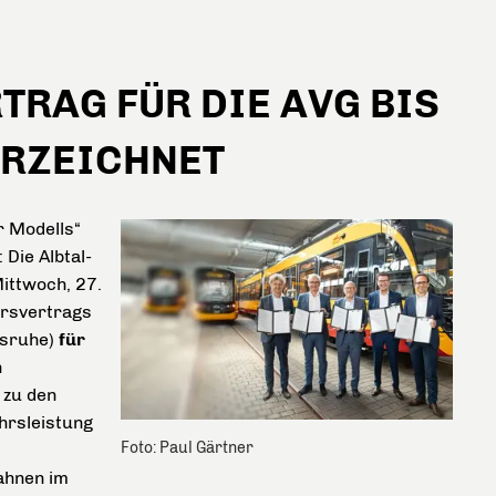
RAG FÜR DIE AVG BIS
ERZEICHNET
r Modells“
Die Albtal-
ittwoch, 27.
hrsvertrags
lsruhe)
für
n
 zu den
ehrsleistung
Foto: Paul Gärtner
ahnen im