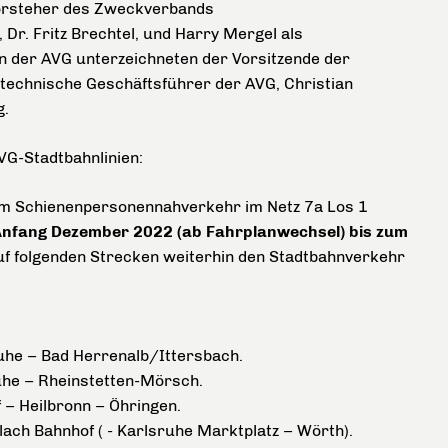
orsteher des Zweckverbands
Dr. Fritz Brechtel, und Harry Mergel als
n der AVG unterzeichneten der Vorsitzende der
 technische Geschäftsführer der AVG, Christian
ag.
VG-Stadtbahnlinien:
im Schienenpersonennahverkehr im Netz 7a Los 1
n Anfang Dezember 2022 (ab Fahrplanwechsel) bis zum
f folgenden Strecken weiterhin den Stadtbahnverkehr
uhe – Bad Herrenalb/Ittersbach.
uhe – Rheinstetten-Mörsch.
 – Heilbronn – Öhringen.
ach Bahnhof ( - Karlsruhe Marktplatz – Wörth).