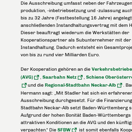
Die Ausschreibung umfasst neben der Fahrzeugent
produktion, -inbetriebsetzung und -zulassung auch
bis zu 32 Jahre (Festbestellung 16 Jahre) angeleg
anschließenden Instandhaltungsvertrag mit dem He
Dieser beauftragt wiederum die Werkstätten der
Kooperationspartner als Subunternehmer mit der
Instandhaltung. Dadurch entsteht ein Gesamtproj
von bis zu rund vier Milliarden Euro.
Der Kooperation gehören an die
Verkehrsbetriebe
(AVG)
,
Saarbahn Netz
,
Schiene Oberösterr
und die
Regional-Stadtbahn Neckar-Alb
. B
Hermann sagt: „Mit Stadler hat sich ein erfahrene
Ausschreibung durchgesetzt. Für die Finanzierung
Stadtbahn Neckar-Alb setzt Baden-Württemberg se
Aufgrund der hohen Bonität Baden-Württembergs k
attraktiven Konditionen an die AVG und den künfti
verpachten.“ Die
SFBW
ist somit ebenfalls Koop