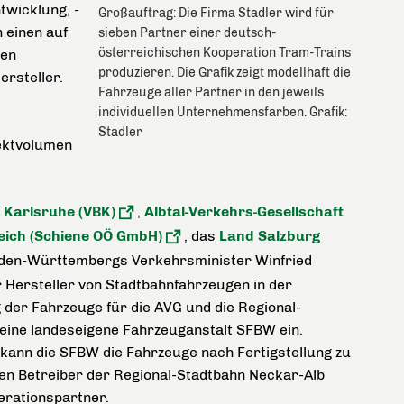
wicklung, -
Großauftrag: Die Firma Stadler wird für
 einen auf
sieben Partner einer deutsch-
österreichischen Kooperation Tram-Trains
ten
produzieren. Die Grafik zeigt modellhaft die
rsteller.
Fahrzeuge aller Partner in den jeweils
individuellen Unternehmensfarben. Grafik:
Stadler
ektvolumen
 Karlsruhe (VBK)
,
Albtal-Verkehrs-Gesellschaft
eich (Schiene OÖ GmbH)
, das
Land Salzburg
aden-Württembergs Verkehrsminister Winfried
r Hersteller von Stadtbahnfahrzeugen in der
 der Fahrzeuge für die AVG und die Regional-
ine landeseigene Fahrzeuganstalt SFBW ein.
ann die SFBW die Fahrzeuge nach Fertigstellung zu
gen Betreiber der Regional-Stadtbahn Neckar-Alb
erationspartner.