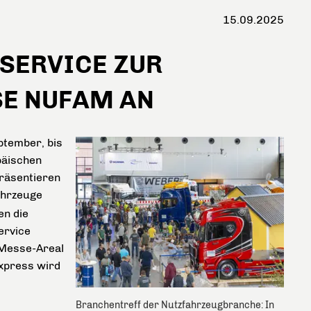
15.09.2025
-SERVICE ZUR
E NUFAM AN
ptember, bis
päischen
räsentieren
ahrzeuge
en die
ervice
Messe-Areal
Express wird
Branchentreff der Nutzfahrzeugbranche: In