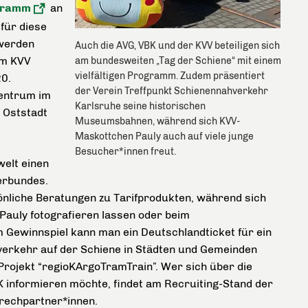
ogramm
an
für diese
 werden
Auch die AVG, VBK und der KVV beteiligen sich
em KVV
am bundesweiten „Tag der Schiene“ mit einem
vielfältigen Programm. Zudem präsentiert
20.
der Verein Treffpunkt Schienennahverkehr
zentrum im
Karlsruhe seine historischen
r Oststadt
Museumsbahnen, während sich KVV-
Maskottchen Pauly auch auf viele junge
Besucher*innen freut.
welt einen
verbundes.
nliche Beratungen zu Tarifprodukten, während sich
auly fotografieren lassen oder beim
 Gewinnspiel kann man ein Deutschlandticket für ein
verkehr auf der Schiene in Städten und Gemeinden
 Projekt “regioKArgoTramTrain”. Wer sich über die
K informieren möchte, findet am Recruiting-Stand der
rechpartner*innen.