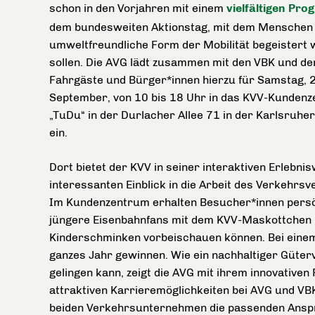
schon in den Vorjahren mit einem
vielfältigen Pr
dem bundesweiten Aktionstag, mit dem Menschen 
umweltfreundliche Form der Mobilität begeistert
sollen. Die AVG lädt zusammen mit den VBK und d
Fahrgäste und Bürger*innen hierzu für Samstag, 
September, von 10 bis 18 Uhr in das KVV-Kunden
„TuDu“ in der Durlacher Allee 71 in der Karlsruhe
ein.
Dort bietet der KVV in seiner interaktiven Erlebnis
interessanten Einblick in die Arbeit des Verkehrs
Im Kundenzentrum erhalten Besucher*innen persö
jüngere Eisenbahnfans mit dem KVV-Maskottchen P
Kinderschminken vorbeischauen können. Bei einem
ganzes Jahr gewinnen. Wie ein nachhaltiger Güter
gelingen kann, zeigt die AVG mit ihrem innovativen
attraktiven Karrieremöglichkeiten bei AVG und VB
beiden Verkehrsunternehmen die passenden Ansp