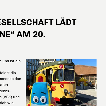
ESELLSCHAFT LÄDT
NE“ AM 20.
 und ist ein
eiert die
henende den
ation
kehrs-
e (VBK) und
sich wie