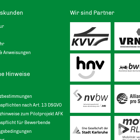
tskunden
Wir sind Partner
ur
hr
& Anweisungen
he Hinweise
tzbestimmungen
spflichten nach Art. 13 DSGVO
zhinweise zum Pilotprojekt AFK
nspflicht für Bewerbende
ngsbedingungen